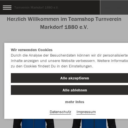
Turnverein Markdorf 1880 e.V.
Herzlich Willkommen im Teamshop Turnverein
Markdorf 1880 e.V.
Wir verwenden Cookies
Nachhaltig
Farbe
Durch die Analyse der Besucherdaten können wir dir personalisierte
Inhalte anzeigen und unsere Website verbessern. Weitere Informati
zu den Cookies findest Du in den Einstellungen.
Alle akzeptieren
Alle ablehnen
mehr Infos
Datenschutz
Impressum