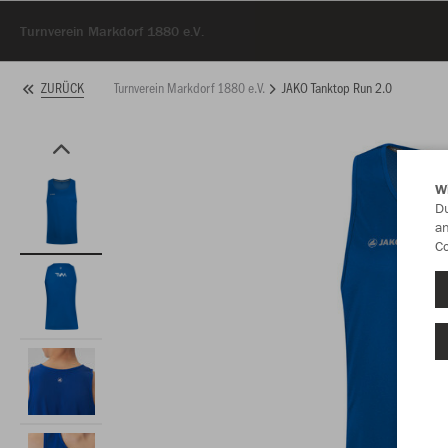
Turnverein Markdorf 1880 e.V.
Turnverein Markdorf 1880 e.V.
JAKO Tanktop Run 2.0
ZURÜCK
W
Du
an
Co