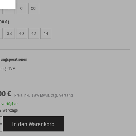
L
XL
XXL
00 €)
38
40
42
44
lungspositionen
logo TVM
00 €
Preis inkl. 19% MwSt. zzgl. Versand
rt verfügbar
12 Werktage
In den Warenkorb