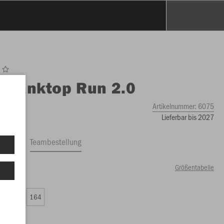
O
Tanktop Run 2.0
Artikelnummer:
6075
Lieferbar bis 2027
ftrag
Teambestellung
Größentabelle
00 €)
0
152
164
00 €)