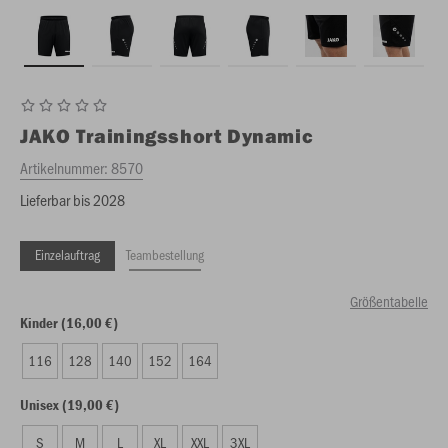
JAKO
Trainingsshort Dynamic
Artikelnummer:
8570
Lieferbar bis 2028
Einzelauftrag
Teambestellung
Größentabelle
Kinder (16,00 €)
116
128
140
152
164
Unisex (19,00 €)
S
M
L
XL
XXL
3XL