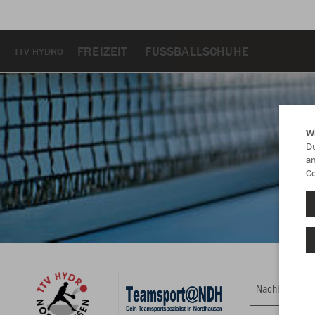
FREIZEIT
FUSSBALLSCHUHE
TTV HYDRO
W
Du
an
Co
Nachhaltig