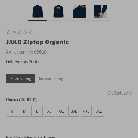
JAKO
Ziptop Organic
Artikelnummer:
C8620
Lieferbar bis 2030
Einzelauftrag
Teambestellung
Größentabelle
Unisex (36,99 €)
S
M
L
XL
XXL
3XL
4XL
5XL
Fixe Veredelungspositionen