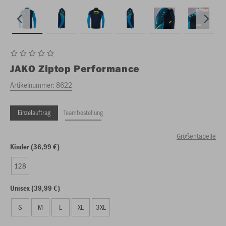
JAKO
Ziptop Performance
Artikelnummer:
8622
Einzelauftrag
Teambestellung
Größentabelle
Kinder (36,99 €)
128
Unisex (39,99 €)
S
M
L
XL
3XL