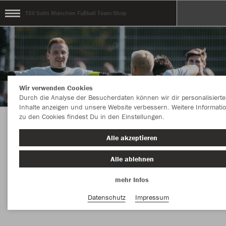
TSV Solln München Fußball Team Shop
Wir verwenden Cookies
Durch die Analyse der Besucherdaten können wir dir personalisierte
Inhalte anzeigen und unsere Website verbessern. Weitere Informati
zu den Cookies findest Du in den Einstellungen.
Herzlich Willkommen beim Fußball Team-Shop
Alle akzeptieren
des TSV Solln.
Alle ablehnen
mehr Infos
Farbe
Datenschutz
Impressum