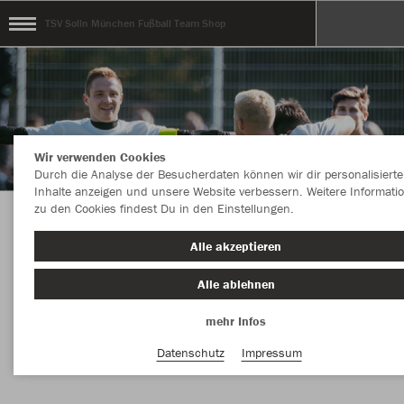
TSV Solln München Fußball Team Shop
Wir verwenden Cookies
Durch die Analyse der Besucherdaten können wir dir personalisierte
Inhalte anzeigen und unsere Website verbessern. Weitere Informati
zu den Cookies findest Du in den Einstellungen.
Herzlich Willkommen beim Fußball Team-Shop
Alle akzeptieren
des TSV Solln.
Alle ablehnen
mehr Infos
Nachhaltig
Farbe
Datenschutz
Impressum