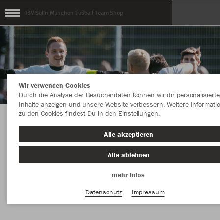
TSV Solln München Fußball Team Shop
Wir verwenden Cookies
Durch die Analyse der Besucherdaten können wir dir personalisierte
Inhalte anzeigen und unsere Website verbessern. Weitere Informati
zu den Cookies findest Du in den Einstellungen.
Herzlich Willkommen beim Fußball Team-Shop
Alle akzeptieren
des TSV Solln.
Alle ablehnen
mehr Infos
Nachhaltig
Farbe
Datenschutz
Impressum