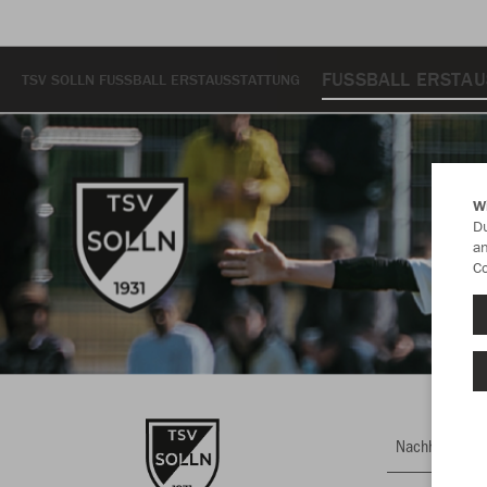
FUSSBALL ERSTA
TSV SOLLN FUSSBALL ERSTAUSSTATTUNG
W
Du
an
Co
Nachhaltig