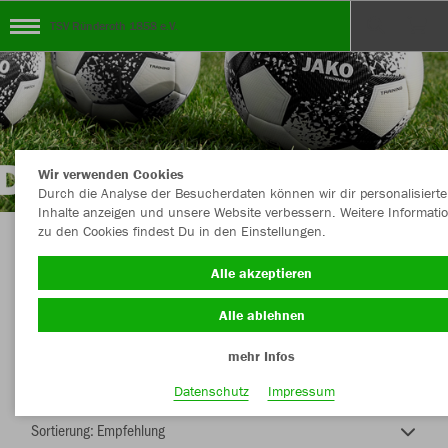
TSV Ründeroth 1858 e.V.
Wir verwenden Cookies
Durch die Analyse der Besucherdaten können wir dir personalisierte
Inhalte anzeigen und unsere Website verbessern. Weitere Informati
zu den Cookies findest Du in den Einstellungen.
TEAMSHOP - TSV RÜNDEROTH 1858 e.V.
Alle akzeptieren
Alle ablehnen
mehr Infos
Farbe
Datenschutz
Impressum