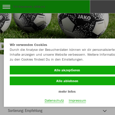
TSV Ründeroth 1858 e.V.
Wir verwenden Cookies
Durch die Analyse der Besucherdaten können wir dir personalisierte
Inhalte anzeigen und unsere Website verbessern. Weitere Informati
zu den Cookies findest Du in den Einstellungen.
TEAMSHOP - TSV RÜNDEROTH 1858 e.V.
Alle akzeptieren
Alle ablehnen
mehr Infos
Nachhaltig
Farbe
Datenschutz
Impressum