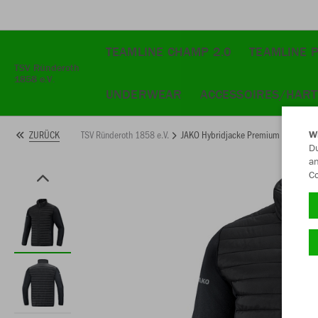
TEAMLINE CHAMP 2.0
TEAMLINE 
TSV Ründeroth
1858 e.V.
UNDERWEAR
ACCESSOIRES/HAR
TSV Ründeroth 1858 e.V.
JAKO Hybridjacke Premium
ZURÜCK
W
Du
an
Co