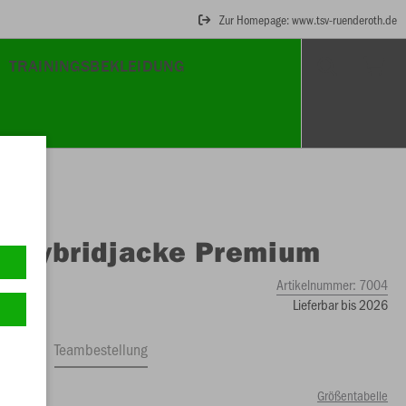
Zur Homepage: www.tsv-ruenderoth.de
TRAININGSBEKLEIDUNG
O
Hybridjacke Premium
Artikelnummer:
7004
Lieferbar bis 2026
ftrag
Teambestellung
Größentabelle