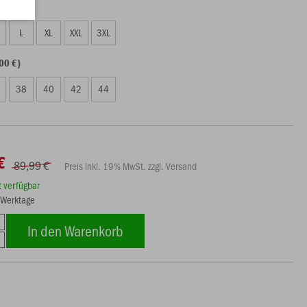
00 €)
L
XL
XXL
3XL
00 €)
38
40
42
44
€
89,99 €
Preis inkl. 19% MwSt. zzgl. Versand
rt verfügbar
5 Werktage
In den Warenkorb