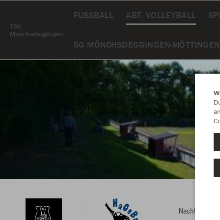
FUSSBALL
ABT. VOLLEYBALL
SP
TSV
Mönchsdeggingen
SG MÖNCHSDEGGINGEN-MÖTTINGEN
W
Du
an
Co
Nachhaltig