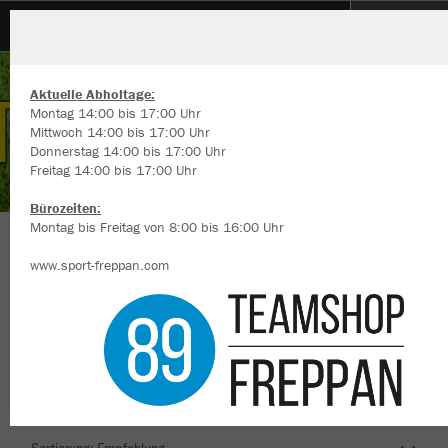
TSV Duttenberg
Aktuelle Abholtage:
Montag 14:00 bis 17:00 Uhr
Mittwoch 14:00 bis 17:00 Uhr
Donnerstag 14:00 bis 17:00 Uhr
Freitag 14:00 bis 17:00 Uhr
Wir verwenden Cookies
Durch die Analyse der Besucherdaten können wir dir personalisierte
Bürozeiten:
Inhalte anzeigen und unsere Website verbessern. Weitere Informati
Montag bis Freitag von 8:00 bis 16:00 Uhr
zu den Cookies findest Du in den Einstellungen.
Herzlich Willkommen im Teamshop TSV
www.sport-freppan.com
Alle akzeptieren
Duttenberg
Alle ablehnen
mehr Infos
Nachhaltig
Farbe
Datenschutz
Impressum