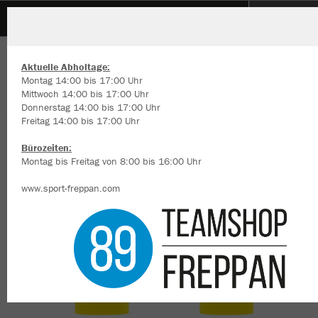
TSV Duttenberg
ZURÜCK
TSV Duttenberg
JAKO Tube Stutzen
Aktuelle Abholtage:
Montag 14:00 bis 17:00 Uhr
Mittwoch 14:00 bis 17:00 Uhr
Donnerstag 14:00 bis 17:00 Uhr
Freitag 14:00 bis 17:00 Uhr
Wir verwenden Cookies
Durch die Analyse der Besucherdaten können wir dir personalisierte
Bürozeiten:
Inhalte anzeigen und unsere Website verbessern. Weitere Informati
Montag bis Freitag von 8:00 bis 16:00 Uhr
zu den Cookies findest Du in den Einstellungen.
www.sport-freppan.com
Alle akzeptieren
Alle ablehnen
mehr Infos
Datenschutz
Impressum