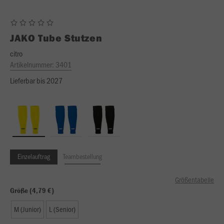
JAKO
Tube Stutzen
citro
Artikelnummer:
3401
Lieferbar bis 2027
Einzelauftrag
Teambestellung
Größentabelle
Größe (4,79 €)
M (Junior)
L (Senior)