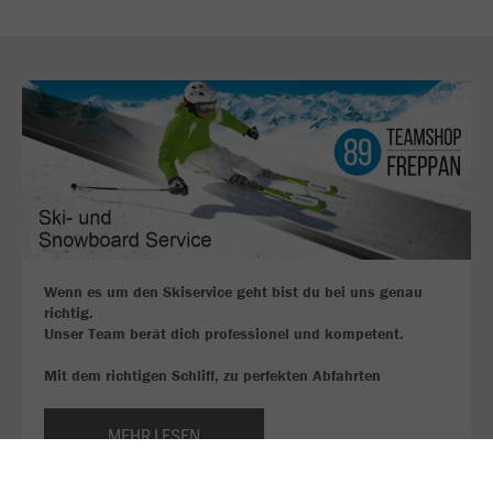
Wenn es um den Skiservice geht bist du bei uns genau
richtig.
Unser Team berät dich professionel und kompetent.
Mit dem richtigen Schliff, zu perfekten Abfahrten
MEHR LESEN