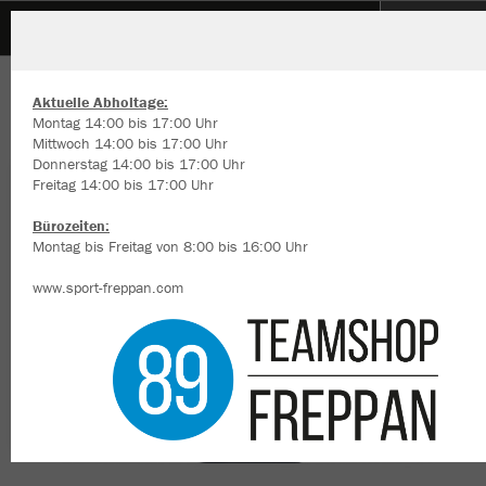
TSV Duttenberg
ZURÜCK
TSV Duttenberg
JAKO Sporttasche Iconic
Aktuelle Abholtage:
Montag 14:00 bis 17:00 Uhr
Mittwoch 14:00 bis 17:00 Uhr
Donnerstag 14:00 bis 17:00 Uhr
Freitag 14:00 bis 17:00 Uhr
Wir verwenden Cookies
Durch die Analyse der Besucherdaten können wir dir personalisierte
Bürozeiten:
Inhalte anzeigen und unsere Website verbessern. Weitere Informati
Montag bis Freitag von 8:00 bis 16:00 Uhr
zu den Cookies findest Du in den Einstellungen.
www.sport-freppan.com
Alle akzeptieren
Alle ablehnen
mehr Infos
Datenschutz
Impressum