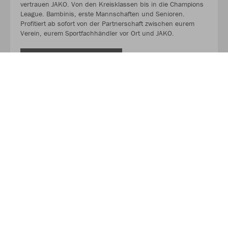
vertrauen JAKO. Von den Kreisklassen bis in die Champions
League. Bambinis, erste Mannschaften und Senioren.
Profitiert ab sofort von der Partnerschaft zwischen eurem
Verein, eurem Sportfachhändler vor Ort und JAKO.
MEHR LESEN
Über JAKO
Aus der Garage zum führenden Teamsport-Ausrüster. Die
Erfolgsgeschichte von JAKO beginnt 1989 und dauert bis