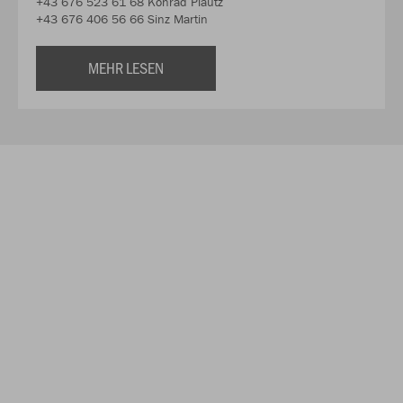
+43 676 523 61 68 Konrad Plautz
+43 676 406 56 66 Sinz Martin
MEHR LESEN