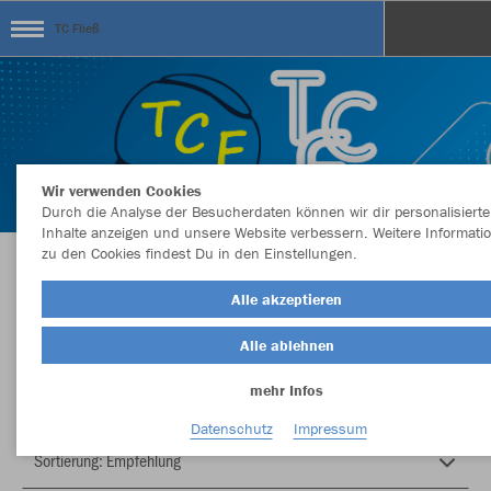
TC Fließ
Wir verwenden Cookies
Durch die Analyse der Besucherdaten können wir dir personalisierte
Inhalte anzeigen und unsere Website verbessern. Weitere Informati
zu den Cookies findest Du in den Einstellungen.
Herzlich Willkommen im Teamshop TC Fließ
Alle akzeptieren
Alle ablehnen
Nachhaltig
Farbe
mehr Infos
Datenschutz
Impressum