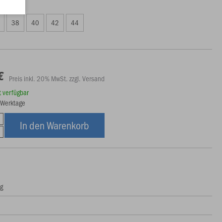
49 €)
38
40
42
44
€
Preis inkl. 20% MwSt. zzgl. Versand
rt verfügbar
7 Werktage
In den Warenkorb
ng