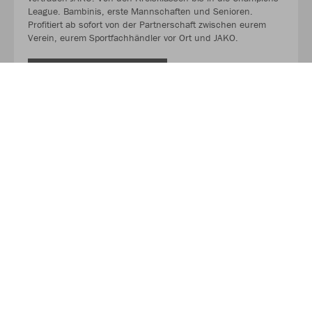
League. Bambinis, erste Mannschaften und Senioren.
Profitiert ab sofort von der Partnerschaft zwischen eurem
Verein, eurem Sportfachhändler vor Ort und JAKO.
MEHR LESEN
Über JAKO
Aus der Garage zum führenden Teamsport-Ausrüster. Die
Erfolgsgeschichte von JAKO beginnt 1989 und dauert bis
heute an. Seit der Gründung ist es das Ziel von JAKO, der