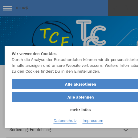
TC Fließ
Wir verwenden Cookies
Durch die Analyse der Besucherdaten können wir dir personalisierte
Inhalte anzeigen und unsere Website verbessern. Weitere Informati
zu den Cookies findest Du in den Einstellungen.
Herzlich Willkommen im Teamshop TC Fließ
Alle akzeptieren
Alle ablehnen
Nachhaltig
Farbe
mehr Infos
Datenschutz
Impressum