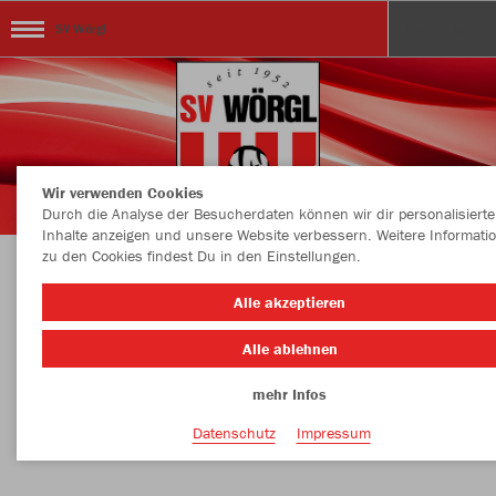
SV Wörgl
Wir verwenden Cookies
Durch die Analyse der Besucherdaten können wir dir personalisierte
Inhalte anzeigen und unsere Website verbessern. Weitere Informati
zu den Cookies findest Du in den Einstellungen.
Herzlich Willkommen im SV Wörgl Teamshop
Alle akzeptieren
Hier findet ihr die aktuelle Teamkollektion
Alle ablehnen
mehr Infos
Nachhaltig
Farbe
Datenschutz
Impressum