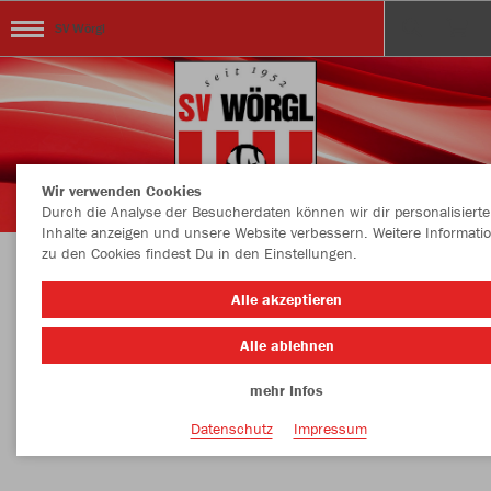
SV Wörgl
Wir verwenden Cookies
Durch die Analyse der Besucherdaten können wir dir personalisierte
Inhalte anzeigen und unsere Website verbessern. Weitere Informati
zu den Cookies findest Du in den Einstellungen.
Herzlich Willkommen im SV Wörgl Teamshop
Alle akzeptieren
Hier findet ihr die aktuelle Teamkollektion
Alle ablehnen
mehr Infos
Nachhaltig
Farbe
Datenschutz
Impressum