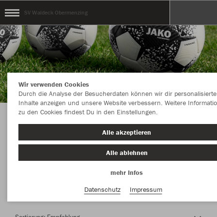
SV Waldeck Obermenzing
Wir verwenden Cookies
Durch die Analyse der Besucherdaten können wir dir personalisierte
Inhalte anzeigen und unsere Website verbessern. Weitere Informati
zu den Cookies findest Du in den Einstellungen.
Herzlich Willkommen im Teamshop SV
Alle akzeptieren
Waldeck Obermenzing
Alle ablehnen
mehr Infos
Nachhaltig
Farbe
Datenschutz
Impressum