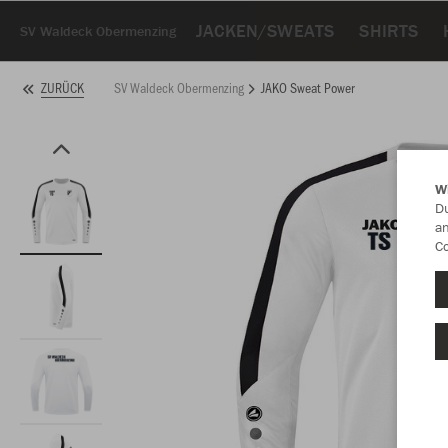
JACKEN/SWEATS
SHIRTS
SV Waldeck Obermenzing
SV Waldeck Obermenzing
JAKO Sweat Power
ZURÜCK
W
Du
an
Co