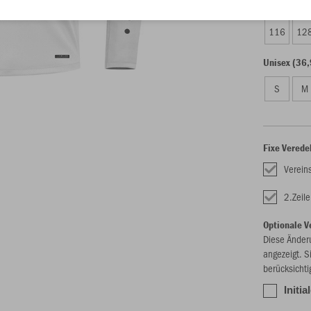
Kinder (33,
116
12
Unisex (36,
S
M
Fixe Verede
Verein
2.Zeil
Optionale V
Diese Änder
angezeigt. S
berücksichti
Initia