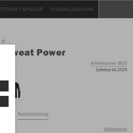
RTERSET SPIELER
FUSSBALLSCHUHE
O
Sweat Power
Artikelnummer:
8823
Lieferbar bis 2026
ftrag
Teambestellung
Größentabelle