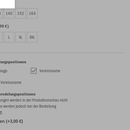
99 €)
8
140
152
164
99 €)
L
XL
XXL
lungspositionen
slogo
Vereinsname
e Vereinsname
eredelungspositionen
ungen werden in der Produktvorschau nicht
ie werden jedoch bei der Bestellung
gt.
len (+3,00 €)