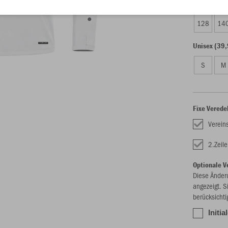
Kinder (36,
128
14
Unisex (39,
S
M
Fixe Verede
Verein
2.Zeil
Optionale V
Diese Änder
angezeigt. S
berücksichti
Initia