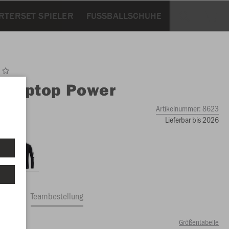
RTERSET SPIELER
FUSSBALLSCHUHE
O
Ziptop Power
Artikelnummer:
8623
Lieferbar bis 2026
ftrag
Teambestellung
Größentabelle