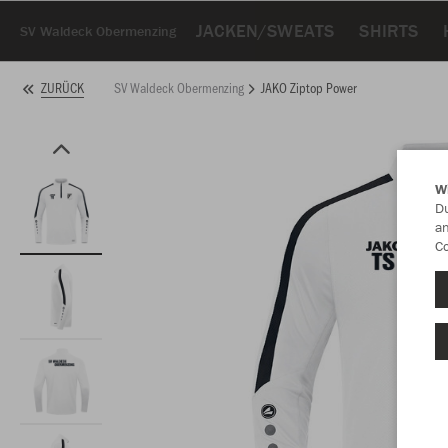
JACKEN/SWEATS
SHIRTS
SV Waldeck Obermenzing
SV Waldeck Obermenzing
JAKO Ziptop Power
ZURÜCK
W
Du
an
Co