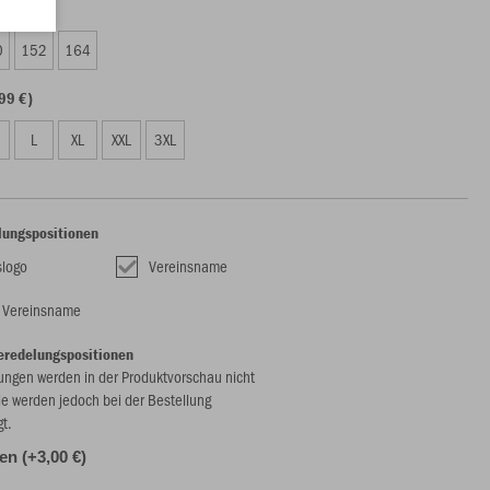
99 €)
0
152
164
99 €)
L
XL
XXL
3XL
lungspositionen
slogo
Vereinsname
e Vereinsname
eredelungspositionen
ungen werden in der Produktvorschau nicht
ie werden jedoch bei der Bestellung
gt.
len (+3,00 €)