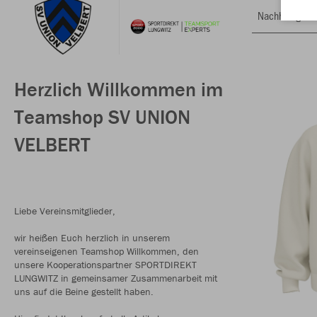
Nachhaltig
Herzlich Willkommen im
Teamshop SV UNION
VELBERT
Liebe Vereinsmitglieder,
wir heißen Euch herzlich in unserem
vereinseigenen Teamshop Willkommen, den
unsere Kooperationspartner SPORTDIREKT
LUNGWITZ in gemeinsamer Zusammenarbeit mit
uns auf die Beine gestellt haben.