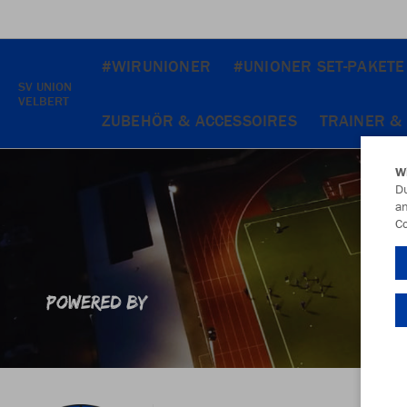
#WIRUNIONER
#UNIONER SET-PAKETE
SV UNION
VELBERT
ZUBEHÖR & ACCESSOIRES
TRAINER &
W
Du
an
Co