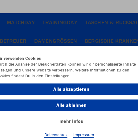
MATCHDAY
TRAININGDAY
TASCHEN & RUCKSÄ
 BETREUER
DAMENGRÖSSEN
BERGISCHE KRANKE
ir verwenden Cookies
rch die Analyse der Besucherdaten können wir dir personalisierte Inhalte
zeigen und unsere Website verbessern. Weitere Informationen zu den
okies findest Du in den Einstellungen.
Alle akzeptieren
Alle ablehnen
mehr Infos
Datenschutz
Impressum