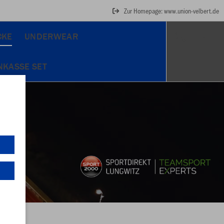
Zur Homepage: www.union-velbert.de
CKE
UNDERWEAR
NKASSE SET