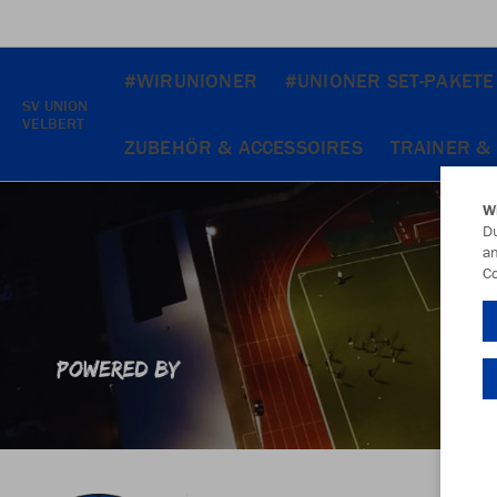
#WIRUNIONER
#UNIONER SET-PAKETE
SV UNION
VELBERT
ZUBEHÖR & ACCESSOIRES
TRAINER &
W
Du
an
Co