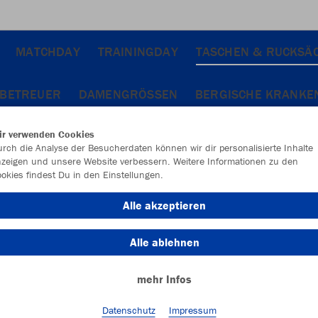
MATCHDAY
TRAININGDAY
TASCHEN & RUCKSÄ
 BETREUER
DAMENGRÖSSEN
BERGISCHE KRANKE
ir verwenden Cookies
rch die Analyse der Besucherdaten können wir dir personalisierte Inhalte
zeigen und unsere Website verbessern. Weitere Informationen zu den
okies findest Du in den Einstellungen.
Alle akzeptieren
Alle ablehnen
mehr Infos
Datenschutz
Impressum