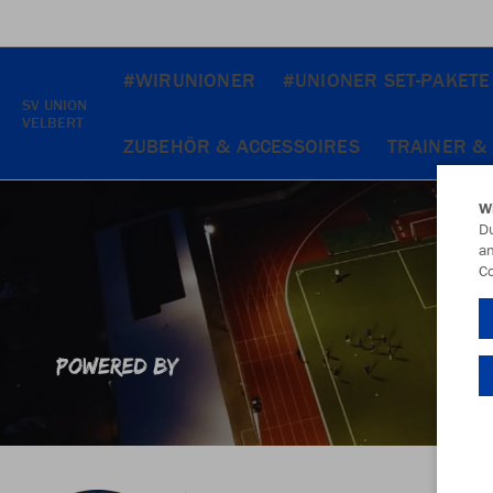
#WIRUNIONER
#UNIONER SET-PAKETE
SV UNION
VELBERT
ZUBEHÖR & ACCESSOIRES
TRAINER &
W
Du
an
Co