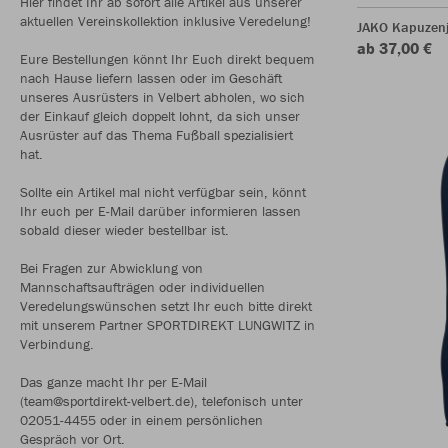
Hier findet Ihr ab sofort alle Artikel aus unserer
aktuellen Vereinskollektion inklusive Veredelung!
JAKO Kapuzen
ab 37,00 €
Eure Bestellungen könnt Ihr Euch direkt bequem
nach Hause liefern lassen oder im Geschäft
unseres Ausrüsters in Velbert abholen, wo sich
der Einkauf gleich doppelt lohnt, da sich unser
Ausrüster auf das Thema Fußball spezialisiert
hat.
Sollte ein Artikel mal nicht verfügbar sein, könnt
Ihr euch per E-Mail darüber informieren lassen
sobald dieser wieder bestellbar ist.
Bei Fragen zur Abwicklung von
Mannschaftsaufträgen oder individuellen
Veredelungswünschen setzt Ihr euch bitte direkt
mit unserem Partner SPORTDIREKT LUNGWITZ in
Verbindung.
Das ganze macht Ihr per E-Mail
(team@sportdirekt-velbert.de), telefonisch unter
02051-4455 oder in einem persönlichen
Gespräch vor Ort.