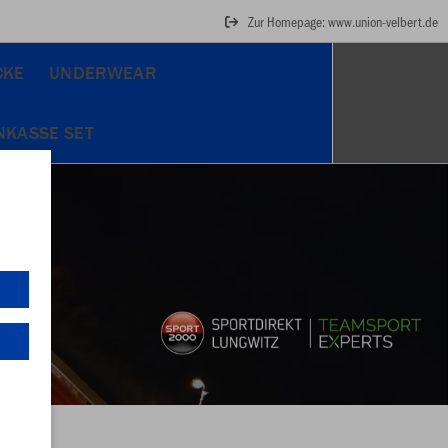
Zur Homepage: www.union-velbert.de
CKE
UNDERWEAR
NKASSE SET