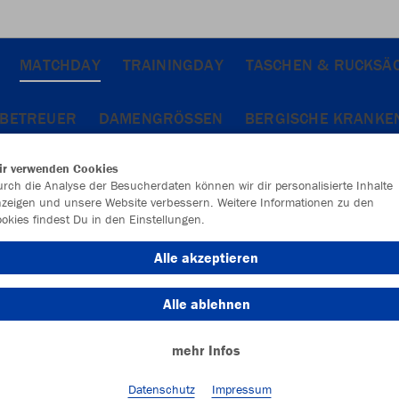
MATCHDAY
TRAININGDAY
TASCHEN & RUCKSÄ
 BETREUER
DAMENGRÖSSEN
BERGISCHE KRANKE
ir verwenden Cookies
rch die Analyse der Besucherdaten können wir dir personalisierte Inhalte
zeigen und unsere Website verbessern. Weitere Informationen zu den
okies findest Du in den Einstellungen.
Alle akzeptieren
Alle ablehnen
mehr Infos
Datenschutz
Impressum