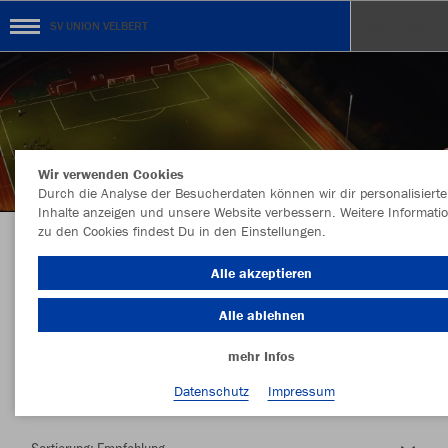
SV UNION VELBERT
Wir verwenden Cookies
Durch die Analyse der Besucherdaten können wir dir personalisierte
Inhalte anzeigen und unsere Website verbessern. Weitere Informati
zu den Cookies findest Du in den Einstellungen.
Herzlich Willkommen im Teamshop SV UNION
Alle akzeptieren
VELBERT
Alle ablehnen
mehr Infos
Nachhaltig
Farbe
Datenschutz
Impressum