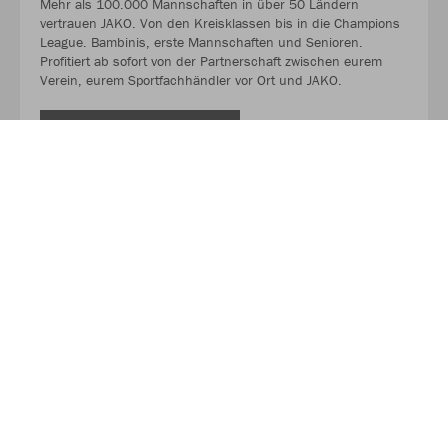
Mehr als 100.000 Mannschaften in über 50 Ländern
vertrauen JAKO. Von den Kreisklassen bis in die Champions
League. Bambinis, erste Mannschaften und Senioren.
Profitiert ab sofort von der Partnerschaft zwischen eurem
Verein, eurem Sportfachhändler vor Ort und JAKO.
MEHR LESEN
Über JAKO
Aus der Garage zum führenden Teamsport-Ausrüster. Die