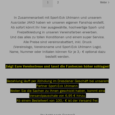
1
2
Weiter
In Zusammenarbeit mit Sport-Eck Uhlmann und unserem
Ausrüster JAKO haben wir unseren eigenen Fanshop erstellt.
Ab sofort könnt Ihr hier ausgewählte, hochwertige Sport- und
Freizeitkleidung in unseren Vereinsfarben erwerben.
Und das alles zu tollen Konditionen und einem super Service.
Alle Preise sind vereinsrabattiert, inkl. Druck
(Vereinslogo, Vereinsname und Sport-Eck Uhlmann Logo).
Name, Nummer oder Initialen können für je 3,- € optional dazu
bestellt werden.
Zeigt Eure Vereinstreue und lasst die Fanherzen höher schlagen!
Bezahlung läuft per Abholung im Dresdener Geschäft bei unserem
Partner Sport-Eck Uhlmann.
Wollen Sie die Sachen zu Ihnen geschickt haben, kommt eine
Versandpauschale von 6,95 € hinzu.
Ab einem Bestellwert von 100,- € ist der Versand frei.