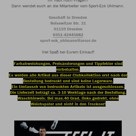
Ihr habt noch Fragen?
Dann wendet euch an die Mitarbeiter vom Sport-Eck Uhlmann.
Geschäft in Dresden
Reisewitzer Str. 31
01159 Dresden
0351-42445682
sport-eck_uhlmann@arcor.de
Viel Spaß bei Eurem Einkauf!
Farbabweichungen, Preisänderungen und Tippfehler sind
vorbehalten.
Es werden alle Artikel aus dieser Clubkollektion erst nach der
Bestellung bedruckt und sind keine Lagerware.
Ein Umtausch von bedruckten Artikeln ist ausgeschlossen.
Die Lieferzeit beträgt ca. 3-10 Werktage nach der Bestellung.
Waschhinweis: Bei max.40 Grad, links gedreht, ohne
Weichspüler und nicht in den Trockner!