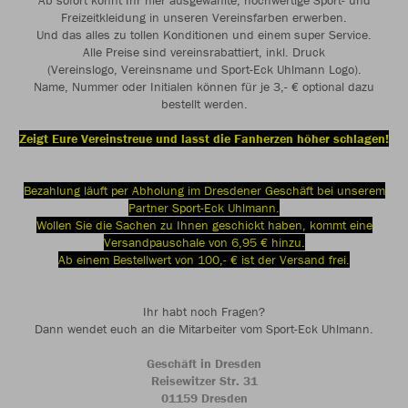
Ab sofort könnt Ihr hier ausgewählte, hochwertige Sport- und
Freizeitkleidung in unseren Vereinsfarben erwerben.
Und das alles zu tollen Konditionen und einem super Service.
Alle Preise sind vereinsrabattiert, inkl. Druck
(Vereinslogo, Vereinsname und Sport-Eck Uhlmann Logo).
Name, Nummer oder Initialen können für je 3,- € optional dazu
bestellt werden.
Zeigt Eure Vereinstreue und lasst die Fanherzen höher schlagen!
Bezahlung läuft per Abholung im Dresdener Geschäft bei unserem
Partner Sport-Eck Uhlmann.
Wollen Sie die Sachen zu Ihnen geschickt haben, kommt eine
Versandpauschale von 6,95 € hinzu.
Ab einem Bestellwert von 100,- € ist der Versand frei.
Ihr habt noch Fragen?
Dann wendet euch an die Mitarbeiter vom Sport-Eck Uhlmann.
Geschäft in Dresden
Reisewitzer Str. 31
01159 Dresden