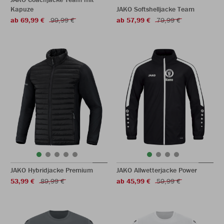
Kapuze
JAKO Softshelljacke Team
ab 69,99 €
99,99 €
ab 57,99 €
79,99 €
JAKO Hybridjacke Premium
JAKO Allwetterjacke Power
53,99 €
89,99 €
ab 45,99 €
59,99 €