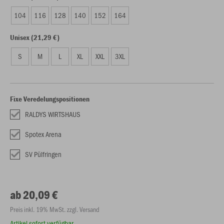
104
116
128
140
152
164
Unisex (21,29 €)
S
M
L
XL
XXL
3XL
Fixe Veredelungspositionen
RALDYS WIRTSHAUS
Spotex Arena
SV Pülfringen
ab 20,09 €
Preis inkl. 19% MwSt. zzgl. Versand
Artikel sofort verfügbar