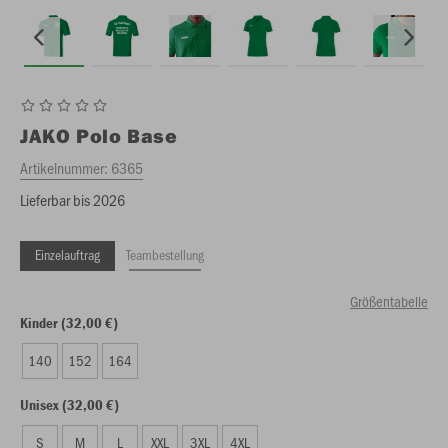
JAKO
Polo Base
Artikelnummer:
6365
Lieferbar bis 2026
Einzelauftrag
Teambestellung
Größentabelle
Kinder (32,00 €)
140
152
164
Unisex (32,00 €)
S
M
L
XXL
3XL
4XL