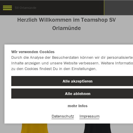
SV Orlamünde
Herzlich Willkommen im Teamshop SV
Orlamünde
Wir verwenden Cookies
Nachhaltig
Farbe
Durch die Analyse der Besucherdaten können wir dir personalisierte
Inhalte anzeigen und unsere Website verbessern. Weitere Informati
zu den Cookies findest Du in den Einstellungen.
Alle akzeptieren
Alle ablehnen
mehr Infos
Datenschutz
Impressum