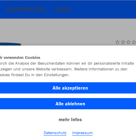
WINTERARTIKEL
HOSEN
JAK
ir verwenden Cookies
rch die Analyse der Besucherdaten können wir dir personalisierte Inhalte
sportroyal
zeigen und unsere Website verbessern. Weitere Informationen zu den
okies findest Du in den Einstellungen.
Alle akzeptieren
Alle ablehnen
Einzelau
mehr Infos
Datenschutz
Impressum