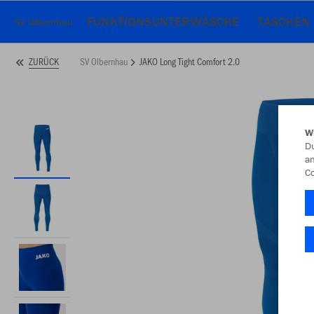
FUNKTIONSUNTERWÄSCHE
TASCHEN
SV Olbernhau
SV Olbernhau
JAKO Long Tight Comfort 2.0
ZURÜCK
W
Du
an
Co