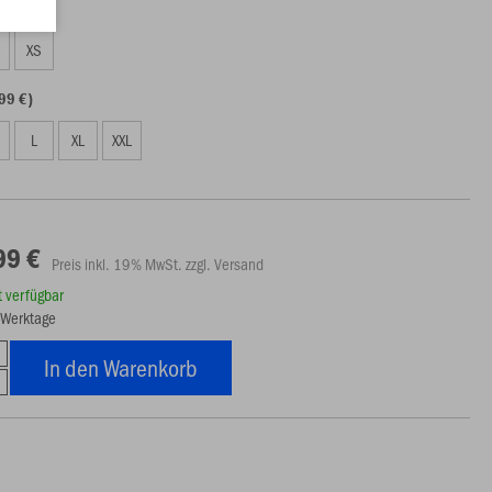
99 €)
S
XS
99 €)
L
XL
XXL
99 €
Preis inkl. 19% MwSt. zzgl. Versand
rt verfügbar
7 Werktage
In den Warenkorb