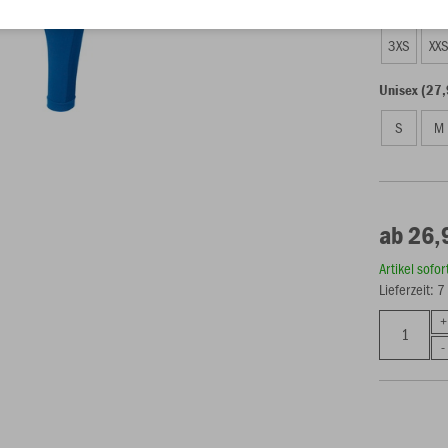
Kinder (26,
3XS
XX
Unisex (27,
S
M
ab 26,
Artikel sofo
Lieferzeit: 