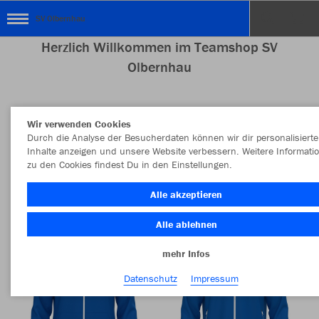
SV Olbernhau
Herzlich Willkommen im Teamshop SV
Olbernhau
Wir verwenden Cookies
Nachhaltig
Farbe
Durch die Analyse der Besucherdaten können wir dir personalisierte
Inhalte anzeigen und unsere Website verbessern. Weitere Informati
zu den Cookies findest Du in den Einstellungen.
Alle akzeptieren
Alle ablehnen
mehr Infos
Datenschutz
Impressum