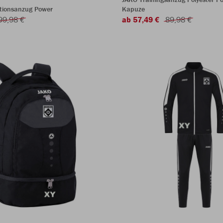
tionsanzug Power
Kapuze
99,98 €
ab 57,49 €
89,98 €