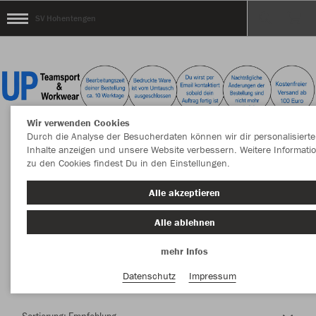
SV Hohentengen
Wir verwenden Cookies
Durch die Analyse der Besucherdaten können wir dir personalisierte
Inhalte anzeigen und unsere Website verbessern. Weitere Informati
zu den Cookies findest Du in den Einstellungen.
Herzlich Willkommen im Teamshop SV
Alle akzeptieren
Hohentengen
Alle ablehnen
mehr Infos
Nachhaltig
Farbe
Datenschutz
Impressum