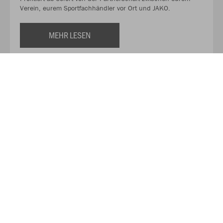
Verein, eurem Sportfachhändler vor Ort und JAKO.
MEHR LESEN
Über JAKO
Aus der Garage zum führenden Teamsport-Ausrüster. Die
Erfolgsgeschichte von JAKO beginnt 1989 und dauert bis
heute an. Seit der Gründung ist es das Ziel von JAKO, der
optimale Partner für alle Teams zu sein. In Deutschland,
weltweit und von der Kreisklasse bis in die Champions