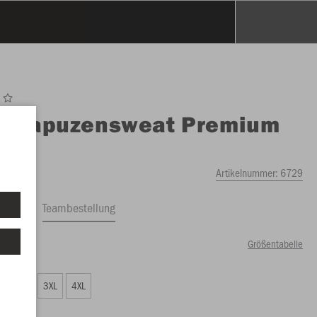
O
Kapuzensweat Premium
ics
Artikelnummer:
6729
ftrag
Teambestellung
Größentabelle
00 €)
XXL
3XL
4XL
00 €)