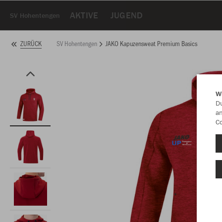
AKTIVE
JUGEND
SV Hohentengen
SV Hohentengen
JAKO Kapuzensweat Premium Basics
ZURÜCK
W
Du
an
Co