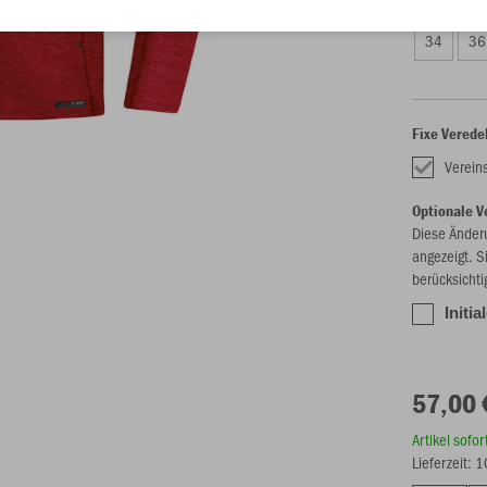
34
36
Fixe Verede
Verein
Optionale V
Diese Änder
angezeigt. S
berücksichti
Initia
57,00 
Artikel sofo
Lieferzeit: 