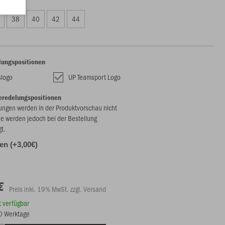
38
40
42
44
lungspositionen
slogo
UP Teamsport Logo
eredelungspositionen
ungen werden in der Produktvorschau nicht
ie werden jedoch bei der Bestellung
gt.
len (+3,00€)
€
Preis inkl. 19% MwSt. zzgl. Versand
rt verfügbar
10 Werktage