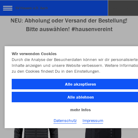
SV Hausen a.D. Aach
NEU: Abholung oder Versand der Bestellung!
Bitte auswählen! #hausenvereint
Wir verwenden Cookies
Nachhaltig
Farbe
Durch die Analyse der Besucherdaten können wir dir personalisierte
Inhalte anzeigen und unsere Website verbessern. Weitere Informati
zu den Cookies findest Du in den Einstellungen.
Alle akzeptieren
Alle ablehnen
mehr Infos
Datenschutz
Impressum