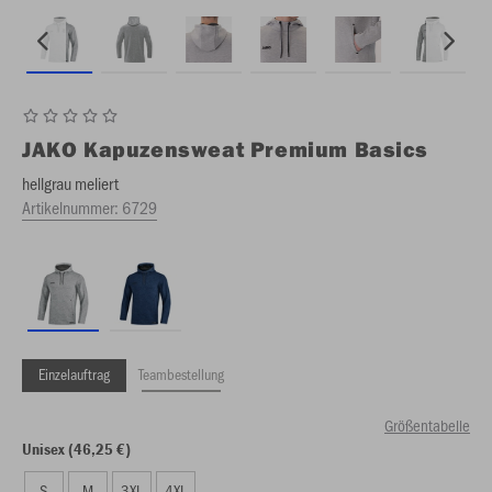
JAKO
Kapuzensweat Premium Basics
hellgrau meliert
Artikelnummer:
6729
Einzelauftrag
Teambestellung
Größentabelle
Unisex (46,25 €)
S
M
3XL
4XL