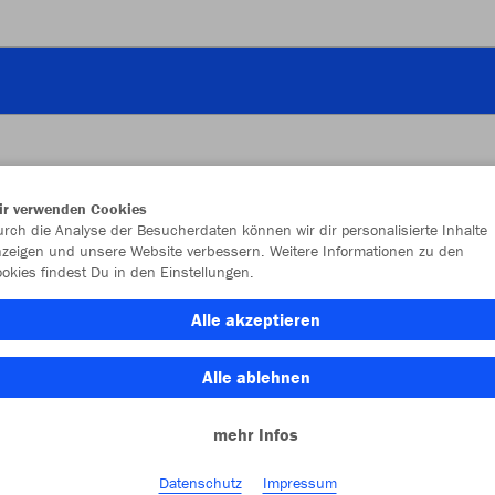
ir verwenden Cookies
JAK
rch die Analyse der Besucherdaten können wir dir personalisierte Inhalte
zeigen und unsere Website verbessern. Weitere Informationen zu den
okies findest Du in den Einstellungen.
hellgrau mel
Alle akzeptieren
Alle ablehnen
mehr Infos
Einzelau
Datenschutz
Impressum