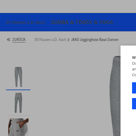
ZUMBA & TÔSÔX & YOGA
SV Hausen a.D. Aach
SV Hausen a.D. Aach
JAKO Jogginghose Base Damen
ZURÜCK
W
Du
an
Co