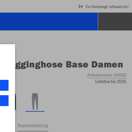
Zur Homepage: svhausen.de/
O
Jogginghose Base Damen
iert
Artikelnummer:
8465D
Lieferbar bis 2026
ftrag
Teambestellung