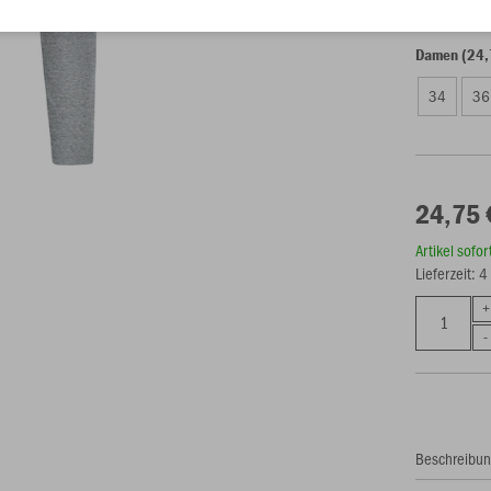
Damen (24,
34
36
24,75 
Artikel sofo
Lieferzeit: 
Beschreibu