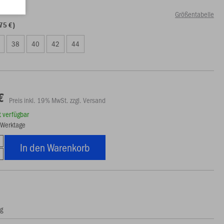
Größentabelle
75 €)
38
40
42
44
€
Preis inkl. 19% MwSt. zzgl. Versand
rt verfügbar
4 Werktage
In den Warenkorb
ng