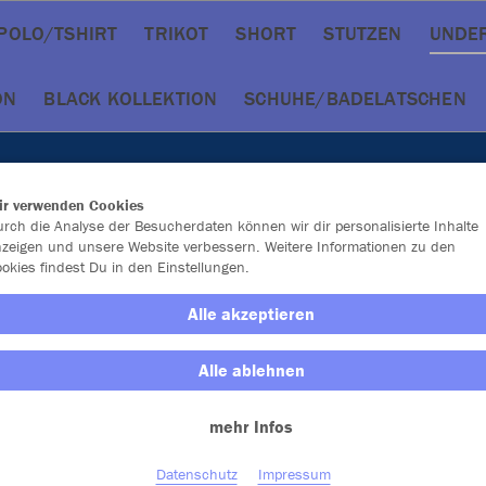
POLO/TSHIRT
TRIKOT
SHORT
STUTZEN
UNDE
ON
BLACK KOLLEKTION
SCHUHE/BADELATSCHEN
ir verwenden Cookies
rch die Analyse der Besucherdaten können wir dir personalisierte Inhalte
zeigen und unsere Website verbessern. Weitere Informationen zu den
okies findest Du in den Einstellungen.
Alle akzeptieren
Alle ablehnen
mehr Infos
Datenschutz
Impressum