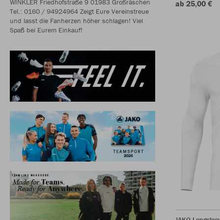
WINKLER Friedhofstraße 9 01983 Großräschen
ab 25,00 €
Tel.: 0160 / 94924964 Zeigt Eure Vereinstreue
und lasst die Fanherzen höher schlagen! Viel
Spaß bei Eurem Einkauf!
JAKO Longsleev