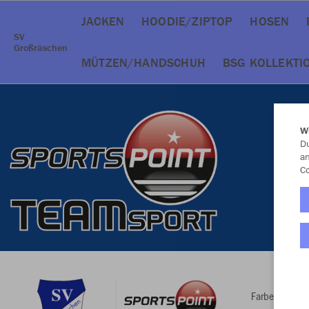
JACKEN
HOODIE/ZIPTOP
HOSEN
SV
Großräschen
MÜTZEN/HANDSCHUH
BSG KOLLEKTI
W
Du
an
Co
Farbe