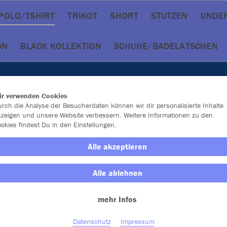
POLO/TSHIRT
TRIKOT
SHORT
STUTZEN
UNDE
ON
BLACK KOLLEKTION
SCHUHE/BADELATSCHEN
ir verwenden Cookies
rch die Analyse der Besucherdaten können wir dir personalisierte Inhalte
zeigen und unsere Website verbessern. Weitere Informationen zu den
okies findest Du in den Einstellungen.
Alle akzeptieren
Alle ablehnen
mehr Infos
Farbe
Datenschutz
Impressum