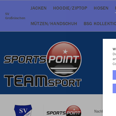
JACKEN
HOODIE/ZIPTOP
HOSEN
SV
Großräschen
MÜTZEN/HANDSCHUH
BSG KOLLEKTI
W
Du
an
Co
Nachhaltig