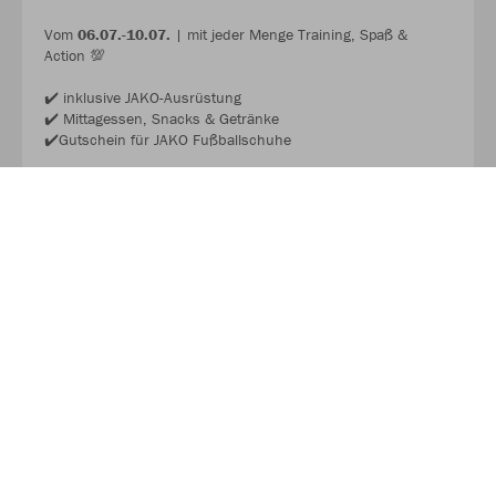
Vom
06.07.-10.07.
| mit jeder Menge Training, Spaß &
Action 💯
✔️ inklusive JAKO-Ausrüstung
✔️ Mittagessen, Snacks & Getränke
✔️Gutschein für JAKO Fußballschuhe
Wir freuen uns auf dich! 🫵🏼
JAKO FUSSBALL CAMP 2026